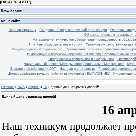
[
ГАПОУ "С-И ИТТ"
]
Вход на сайт
Меню сайта
Главная страница
Сведения об образовательной организации
Основные свед
Образовательные стандарты и т
Материально-техническое обеспечение и оснащенность образова
Платные образовательные услуги
Финансово-хозяйственная деят
Международное сотрудничество
Организация питания в образовательной орг
Информация о получении образования для лиц с ограниченными во
Профилактика терроризма и экстремизма
Противодей
Национальный проект "Молодые профессионалы"-"Мастерские"
Курс
Электронное обучение и ДОТ
Научная деятельность
Российское движение д
Центр содействия трудоустройству выпускников - ВЫПУСКНИКУ
Информация о 
Главная
»
2026
»
Апрель
»
18
» Единый день открытых дверей!
Единый день открытых дверей!
16 апр
Наш техникум продолжает пр