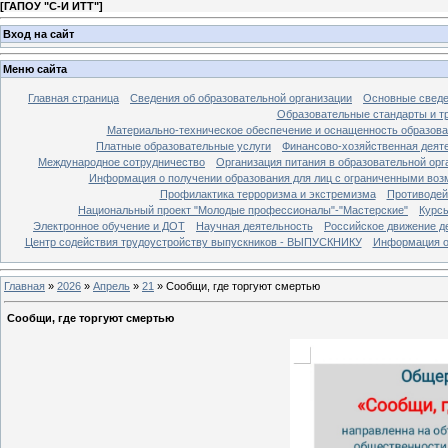
[
ГАПОУ "С-И ИТТ"
]
Вход на сайт
Меню сайта
Главная страница
Сведения об образовательной организации
Основные свед
Образовательные стандарты и т
Материально-техническое обеспечение и оснащенность образова
Платные образовательные услуги
Финансово-хозяйственная деят
Международное сотрудничество
Организация питания в образовательной орг
Информация о получении образования для лиц с ограниченными во
Профилактика терроризма и экстремизма
Противодей
Национальный проект "Молодые профессионалы"-"Мастерские"
Курс
Электронное обучение и ДОТ
Научная деятельность
Российское движение д
Центр содействия трудоустройству выпускников - ВЫПУСКНИКУ
Информация о 
Главная
»
2026
»
Апрель
»
21
» Сообщи, где торгуют смертью
Сообщи, где торгуют смертью