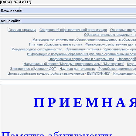
[
ГАПОУ "С-И ИТТ"
]
Вход на сайт
Меню сайта
Главная страница
Сведения об образовательной организации
Основные свед
Образовательные стандарты и т
Материально-техническое обеспечение и оснащенность образова
Платные образовательные услуги
Финансово-хозяйственная деят
Международное сотрудничество
Организация питания в образовательной орг
Информация о получении образования для лиц с ограниченными во
Профилактика терроризма и экстремизма
Противодей
Национальный проект "Молодые профессионалы"-"Мастерские"
Курс
Электронное обучение и ДОТ
Научная деятельность
Российское движение д
Центр содействия трудоустройству выпускников - ВЫПУСКНИКУ
Информация о 
П Р И Е М Н А