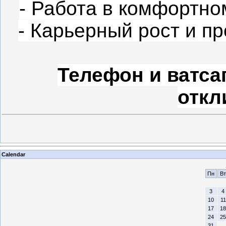
- Работа в комфортн
- Карьерный рост и п
Телефон и ватса
откл
Calendar
Пн
Вт
3
4
10
11
17
18
24
25
31