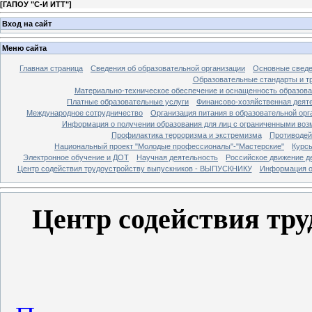
[
ГАПОУ "С-И ИТТ"
]
Вход на сайт
Меню сайта
Главная страница
Сведения об образовательной организации
Основные свед
Образовательные стандарты и т
Материально-техническое обеспечение и оснащенность образова
Платные образовательные услуги
Финансово-хозяйственная деят
Международное сотрудничество
Организация питания в образовательной орг
Информация о получении образования для лиц с ограниченными во
Профилактика терроризма и экстремизма
Противодей
Национальный проект "Молодые профессионалы"-"Мастерские"
Курс
Электронное обучение и ДОТ
Научная деятельность
Российское движение д
Центр содействия трудоустройству выпускников - ВЫПУСКНИКУ
Информация о 
Центр содействия тр